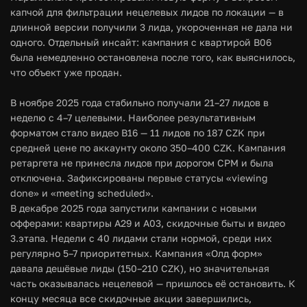
капчой для фильтрации нецелевых лидов по локации — в
длинной версии получили 3 лида, укороченная не дала ни
одного. Отдельный инсайт: кампания с квартирой В06
была немедленно остановлена после того, как выяснилось,
что объект уже продан.
В ноябре 2025 года стабильно получали 21–27 лидов в
неделю с 4–7 целевыми. Наиболее результативным
форматом стало видео В16 — 11 лидов по 187 CZK при
средней цене по аккаунту около 350–400 CZK. Кампания
ретаргета не принесла лидов при дорогом CPM и была
отключена. Зафиксированы первые статусы «viewing
done» и «meeting scheduled».
В декабре 2025 года запустили кампании с новыми
офферами: квартиры А29 и А03, скидочные быты и видео
3.этапа. Недели с 40 лидами стали нормой, среди них
регулярно 5–7 приоритетных. Кампания «Олд форм»
давала дешёвые лиды (150–210 CZK), но значительная
часть оказывалась нецелевой — пришлось её остановить. К
концу месяца все скидочные акции завершились,