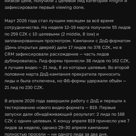
низкой цене, получили 1 целевой лид категории «high» и
зафиксировали первый viewing done.
Март 2026 года стал лучшим месяцем за всё время
сотрудничества. На неделе 12–19 марта получили 55 лидов
по 259 CZK с 10 целевыми (2 middle, 8 low) и
запланированным просмотром. Кампании с ДоД-форматом
(День открытых дверей) дали 17 лидов по 378 CZK, но в
CRM зафиксировали расхождение — часть лидов
дублировалась. Лид-формы принесли 38 лидов по 162 CZK,
а лучшее видео — 21 лид, 8 из которых целевые. Во второй
половине марта ДоД-кампания прекратила приносить
лиды и была отключена, но ФБ-формы удержали объём —
21 лид по 230 CZK.
В апреле 2026 года завершили работу с ДоД и перешли к
тестированию нового видео-формата — В19. Первые
запуски дали обнадёживающий результат: 2 лида по 168
CZK с одним целевым. К концу апреля В19 принесло уже 7
лидов за неделю, однако 29–30 апреля кампании
полностью просели — ни одного лида за два дня.