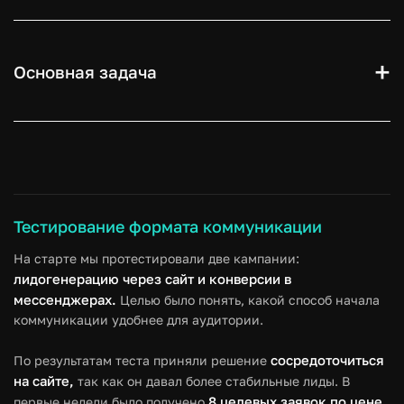
Основная задача
Собирать контакты заинтересованной в покупке
недвижимости аудитории. Реклама в Мета это
единственный платный источник трафика, поэтому
нашей основной задачей было наладить большой и
беспрерывный поток лидов для дальнейшей работы
Тестирование формата коммуникации
отдела продаж.
На старте мы протестировали две кампании:
лидогенерацию через сайт и конверсии в
мессенджерах.
Целью было понять, какой способ начала
коммуникации удобнее для аудитории.
сосредоточиться
По результатам теста приняли решение
на сайте,
так как он давал более стабильные лиды. В
8 целевых заявок по цене
первые недели было получено