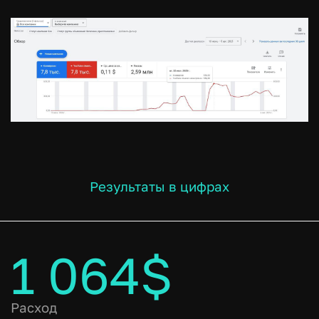
Результаты в цифрах
1 064$
Расход