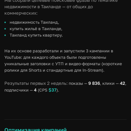
Мы собрали целевые поисковые фразы по тематике
Необходимо было выстроить системную стратегию
недвижимости в Таиланде — от общих до
продвижения, чтобы не просто «накрутить» просмотры,
коммерческих:
а привлечь реальную, релевантную аудиторию, которая
недвижимость Таиланд,
потенциально может стать клиентами в будущем.
купить жильё в Таиланде,
Таиланд купить квартиру.
На их основе разработали и запустили 3 кампании в
YouTube: для каждого объекта были подготовлены
уникальные заголовки с УТП и видео-форматы (короткие
ролики для Shorts и стандартные для In-Stream).
Результаты первых 2 недель
:
9 836
42
показы —
, клики —
,
4
$37
подписчики —
(CPS
).
Оптимизация кампаний