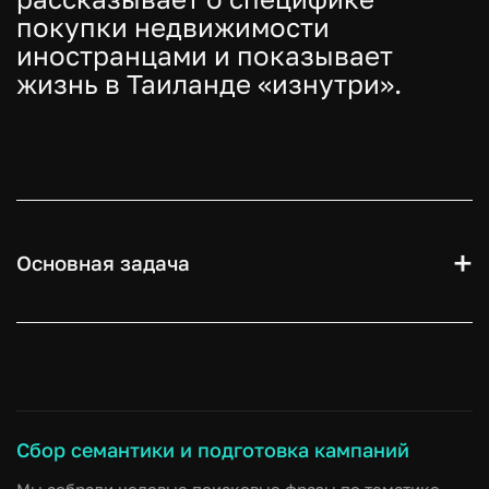
покупки недвижимости
иностранцами и показывает
жизнь в Таиланде «изнутри».
Основная задача
Рекламное продвижение видео на YouTube
для
привлечения новых подписчиков
,
увеличения
просмотров
и
масштабирования узнаваемости бренда
риелтора
в русскоязычном и международном сегменте
аудитории, интересующейся недвижимостью в
Сбор семантики и подготовка кампаний
Таиланде.