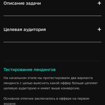
Описание задачи
До начала сотрудничества клиент запускал только
ретаргетинг в Meta, а основным источником заявок
была поисковая реклама. Цель: начать привлекать
Целевая аудитория
лиды из Meta и протестировать:
Эффективные офферы
Форматы креативов
Команды по обслуживанию зданий в Германии,
Посадочные страницы
Австрии, Швейцарии.
Тестирование лендингов
На начальном этапе мы протестировали два варианта
лендинга с целью выяснить какой оффер больше цепляет
целевую аудиторию и имеет выше конверсию.
Основное отличие заключалось в оффере на первом
экране: